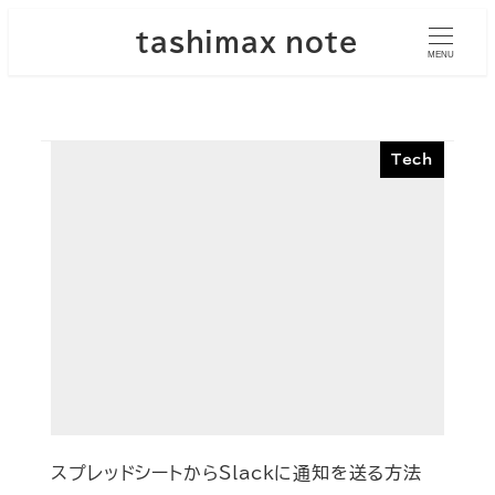
メ
tashimax note
イ
MENU
ン
コ
ン
Tech
テ
ン
ツ
へ
移
動
スプレッドシートからSlackに通知を送る方法