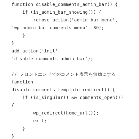
function disable_comments_admin_bar() {

    if (is_admin_bar_showing()) {

        remove_action('admin_bar_menu', 
'wp_admin_bar_comments_menu', 60);

    }

}

add_action('init', 
'disable_comments_admin_bar');

// フロントエンドでのコメント表示を無効にする

function 
disable_comments_template_redirect() {

    if (is_singular() && comments_open()) 
{

        wp_redirect(home_url());

        exit;

    }

}
