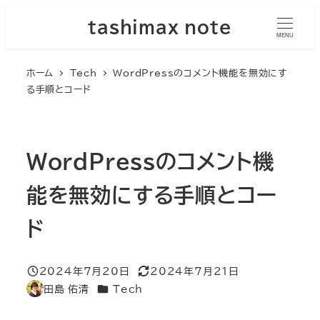
メ
tashimax note
イ
MENU
ン
ホーム
Tech
WordPressのコメント機能を無効にす
コ
る手順とコード
ン
テ
ン
ツ
WordPressのコメント機
へ
能を無効にする手順とコー
移
動
ド
2024年7月20日
2024年7月21日
投稿日
更新日
カテゴリー
田島 佑清
Tech
著
者