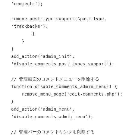
'comments');

remove_post_type_support($post_type, 
'trackbacks');

        }

    }

}

add_action('admin_init', 
'disable_comments_post_types_support');

// 管理画面のコメントメニューを削除する

function disable_comments_admin_menu() {

    remove_menu_page('edit-comments.php');

}

add_action('admin_menu', 
'disable_comments_admin_menu');

// 管理バーのコメントリンクを削除する
