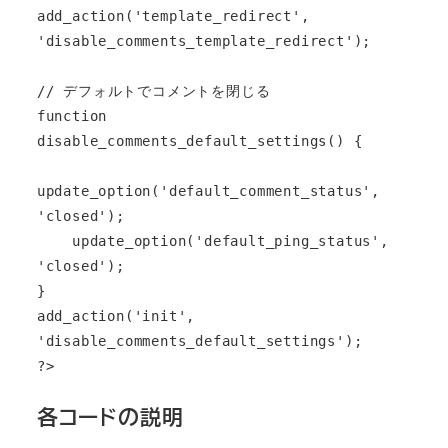
add_action('template_redirect', 
'disable_comments_template_redirect');

// デフォルトでコメントを閉じる

function 
disable_comments_default_settings() {

update_option('default_comment_status', 
'closed');

    update_option('default_ping_status', 
'closed');

}

add_action('init', 
'disable_comments_default_settings');

?>
各コードの説明