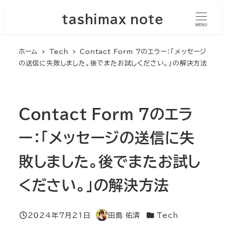
メ
tashimax note
イ
MENU
ン
ホーム
Tech
Contact Form 7のエラー：「メッセージ
コ
の送信に失敗しました。後でまたお試しください。」の解決方法
ン
テ
ン
ツ
Contact Form 7のエラ
へ
ー：「メッセージの送信に失
移
動
敗しました。後でまたお試し
ください。」の解決方法
カテゴリー
2024年7月21日
田島 佑清
Tech
投稿日
著